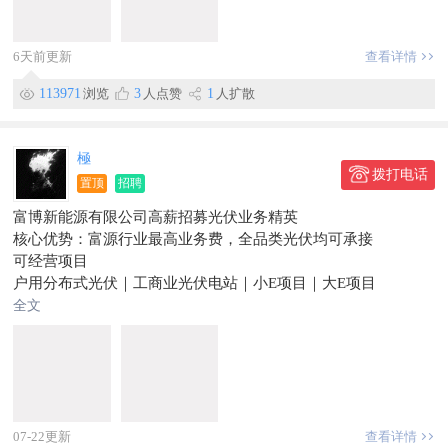
1. 财会专业，持有会计相关证书，两年及以上全盘财务经验
排；
​2. 熟练运用Excel各类函数，熟悉小微企业报税流程
工作地点：富源大庆本地厂区；
薪资：转正后5000元，购买五险。
6天前更新
查看详情
薪资待遇：面议，根据个人工作经验、实操能力定级。
三、应聘方式
113971
浏览
3
人点赞
1
人扩散
有意者可携带本人身份证前往厂区现场面试，也可预留联系方式
咨询（咨询时间：8点到下午6点）
極
拨打电话
置顶
招聘
富博新能源有限公司高薪招募光伏业务精英
核心优势：富源行业最高业务费，全品类光伏均可承接
可经营项目
户用分布式光伏｜工商业光伏电站｜小E项目｜大E项目
招募对象
全文
1. 个人光伏业务员（有无行业经验均可免费培训）
2. 乡镇、村级渠道代理人
3. 成熟业务团队及团队负责人
07-22更新
查看详情