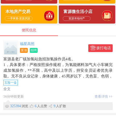
本地房产交易
富源微生活小店
一手掌握-富源房源
富源本地特产
便民信息
福星高照
拨打电话
置顶
招聘
富源县老厂镇加氢站急招加氢操作员4名。
1，具体要求：严格按照操作规程，为氢能燃料加气大小车辆完
成加氢操作，**不限，高中及以上学历，持安全员证者优先录
取。无不良从业记录，身体健康，45周岁以下，无色盲、色弱，
能适应倒班工作。
五险一金
2，福利待遇优厚：3500一4500元/月。购买五险一金、带薪年
全文
假、生日关怀、法定节假日等。工作地址：富源县老厂镇，电话
56分钟前更新
查看详情
同微信:15987486789
325394
浏览
6
人点赞
9
人扩散