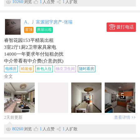
10260
浏览
1
人点赞
1
人扩散
A、丿富源冠宇房产-张瑞
拨打电话
置顶
房屋出租
睿智花园153平精装出租
3室2厅1厨2卫带家具家电
14000一年要求年付短租勿扰
中介带看有中介费(介意勿扰)
看房热线:15877814498
电梯房
精装修
拎包入住
独立卫生间
随时看房
全文
+
5
2天前更新
查看详情
80260
浏览
1
人点赞
1
人扩散