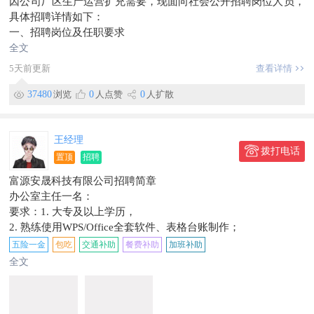
因公司厂区生产运营扩充需要，现面向社会公开招聘岗位人员，
具体招聘详情如下：
一、招聘岗位及任职要求
1.机修工（1名）
全文
任职要求：拥有3年及以上洗煤厂或同类工矿企业设备维修实操
5天前更新
查看详情
经验，熟悉洗煤厂各类机械设备日常检修、故障排查、保养维
护，能独立处理设备突发故障，服从厂区排班调度，吃苦耐劳。
37480
浏览
0
人点赞
0
人扩散
2.化验员（1名）
任职要求：具备3年及以上洗煤厂煤炭化验工作经验，熟练掌握
煤质常规指标化验流程，会使用化验仪器，工作细心严谨，数据
王经理
拨打电话
记录真实准确，责任心强。
置顶
招聘
3.过磅员（1名）
富源安晟科技有限公司招聘简章
任职要求：
办公室主任一名：
拥有3年及以上洗煤厂过磅相关从业经验；
要求：1. 大专及以上学历，
熟练使用电脑办公，精通Excel表格录入、数据统计整理；
​2. 熟练使用WPS/Office全套软件、表格台账制作；
为人正直、原则性强，严格依规登记过磅数据，杜绝弄虚作假。
​3. 文字功底扎实，心思缜密保密意识强，擅长资料分类整合与标
五险一金
包吃
交通补助
餐费补助
加班补助
4.厂区保安（1名）
书统筹；
全文
任职要求：年龄55周岁以下，身体健康，无不良嗜好、无违法前
​5. 年龄28–42岁，有沟通协调及统筹执行力。
科；有洗煤厂厂区安保工作经验者优先录用；
薪资：转正后4500元，购买五险。
二、通用须知
会计一名：
所有岗位人员入职需遵守厂区规章制度，服从公司日常工作安