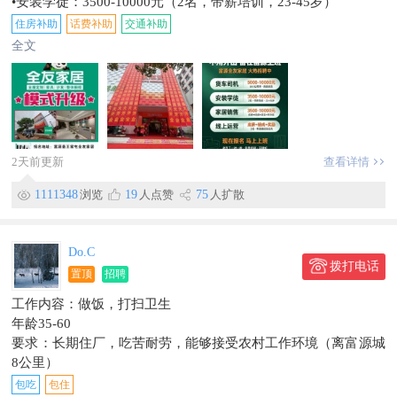
•安装学徒：3500-10000元（2名，带薪培训，23-45岁）
•钻中孔工：4200-6000元/月｜招2人｜30-45岁
•家居销售：3500-10000元（底薪+提成+奖金+年终奖）
住房补助
话费补助
交通补助
•抛丸工：3600-4200元/月｜招1人｜30-45岁
•线上运营：底薪+提成+奖励（2名，有直播经验优先）
📌飞速工厂（小计3人）
全文
•联系方式：15113196201（电话/微信）
【综合车间】
工作不难，老员工一对一教，没有做过销售也可以，公司免费培
•钻中孔工：4800-5200元/月｜招1人｜25-48岁
训。工作环境好。
•下线工：5000-5800元/月｜招1人｜35-50岁
联系人：15113196201（可以加微信了解）
【机加工】
•下线工：5000-5500元/月｜招1人｜25-45岁
📌摩轮二期（小计36人）
2天前更新
查看详情
【机加工】
1111348
浏览
19
人点赞
75
人扩散
•气密性工：5000-7200元/月｜招3人｜25-48岁
•攻丝工：5000-7200元/月｜招9人｜25-48岁
•普车工：5000-7200元/月｜招2人｜25-48岁
Do.C
•数控车工（返工）：5000-7200元/月｜招1人｜25-48岁
拨打电话
置顶
招聘
【品技科】
•毛坯外观检验员：4500-6500元/月｜招1人｜25-48岁
工作内容：做饭，打扫卫生
•机加全检点：5500-7500元/月｜招2人｜25-48岁
年龄35-60
【铸造车间】
要求：长期住厂，吃苦耐劳，能够接受农村工作环境（离富源城
•铸造工：5000-6000元/月｜招6人｜20-48岁
8公里）
•气磨工：5000-6000元/月｜招4人｜20-45岁
工资：3000-5000
包吃
包住
•机修工：4300-8800+（等级工资）｜招2人｜20-48岁，**不