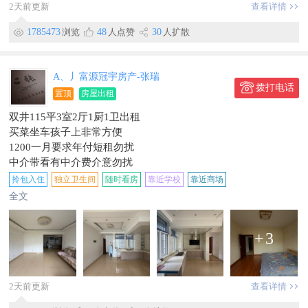
2天前更新
查看详情
1785473
浏览
48
人点赞
30
人扩散
A、丿富源冠宇房产-张瑞
拨打电话
置顶
房屋出租
双井115平3室2厅1厨1卫出租
买菜坐车孩子上非常方便
1200一月要求年付短租勿扰
中介带看有中介费介意勿扰
看房热线:15877814498
拎包入住
独立卫生间
随时看房
靠近学校
靠近商场
全文
+
3
2天前更新
查看详情