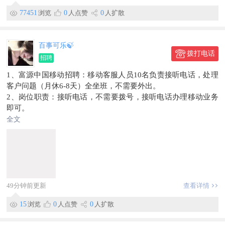
4. 本地资源渠道合伙人
77451
浏览
0
人点赞
0
人扩散
平台扶持
✅业内**提成标准，回款透明，按时兑现
✅全场景光伏项目，覆盖农户、工厂，客源选择广
百事可乐🍃
✅免费提供勘测、资料、并网手续、施工落地全套支持
拨打电话
招聘
✅灵活合作模式，个人/团队均可定制合作方案
联系渠道
1、富源中国移动招聘：移动客服人员10名负责接听电话，处理
咨询热线：15362427391陈经理
客户问题（月休6-8天）全坐班，不需要外出。
微信扫码洽谈提成、合作政策
2、岗位职责：接听电话，不需要拨号，接听电话办理移动业务
即可。
3、岗位要求：18-40岁初中及以上学历，识字普通话标准。
全文
4、薪资待遇：每月最低保底2000➕提成
5、每月正常休6-8天，国家法定节假日也正常休息
6、工作地点:富源县胜境大道公安局对面。
联系电话:18387145406(黄)微信同号
18725445436（代）
49分钟前更新
查看详情
15
浏览
0
人点赞
0
人扩散