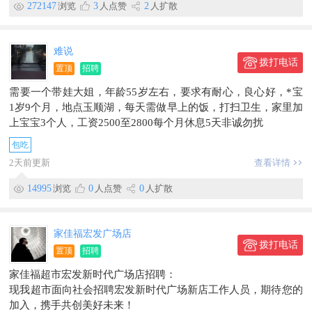
272147
浏览
3
人点赞
2
人扩散
【机加工】
联系方式☎️15108688422—-19306905778
•数控车工：6000-7000元/月｜招4人｜20-48岁
可加微信联系哦❤️
•气密性工：5500-6000元/月｜招3人｜20-48岁
难说
•攻丝工：5000-6000元/月｜招2人｜20-48岁
拨打电话
置顶
招聘
•打气门孔：5000-6000元/月｜招2人｜20-48岁
•修基准（普车工）：5000-6000元/月｜招1人｜20-48岁
需要一个带娃大姐，年龄55岁左右，要求有耐心，良心好，*宝
•光镜面（普车工）：5000-6000元/月｜招1人｜20-48岁
1岁9个月，地点玉顺湖，每天需做早上的饭，打扫卫生，家里加
📋福利待遇
上宝宝3个人，工资2500至2800每个月休息5天非诚勿扰
①为员工办理工伤保险、医疗保险、养老保险等五险一金；
包吃
②有完善的培训体系：开设各类课程协助员工提升知识与技能，
开展岗前培训、在职培训，并设各类学历教育提升与职称(技能)
2天前更新
查看详情
提升奖励项目；
14995
浏览
0
人点赞
0
人扩散
③高温补贴、年终奖、生日、节日福利；
④体检费入职满三个月报销；
⑤每月25日发工资，遇周末顺延。
家佳福宏发广场店
📋报名须知
拨打电话
置顶
招聘
1、报名时间：除节假日外，周一至周五上午9:00-11:30；下午1
3:00-15:00均可到厂门口咨询报名；
家佳福超市宏发新时代广场店招聘：
2、报名地点：云南省曲靖市富源县云南今飞轮毂制造有限公司
现我超市面向社会招聘宏发新时代广场新店工作人员，期待您的
大门口招工房；
加入，携手共创美好未来！