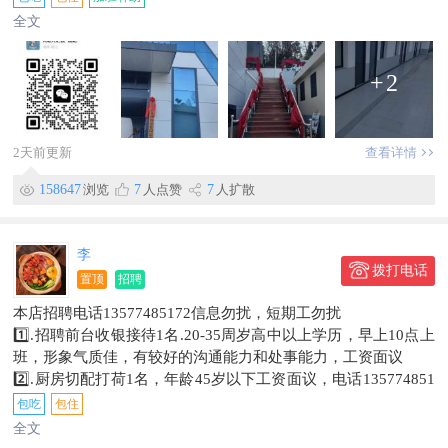
4.门店店长数名有经验者优先
全文
5.包装员打包各种面包蛋糕等25-40岁3名
6裱花师25-38岁**，有要经者优先
+
2
学徒勿扰
不限25-40岁有相关经验值优先
有独立食堂、宿舍、卫生间
联系电话18388511862
2天前更新
查看详情
短期工勿扰
158647
浏览
7
人点赞
7
人扩散
李
拨打电话
置顶
招聘
本店招聘电话13577485172信息勿扰，短期工勿扰
1️⃣.招聘前台收银接待1名.20-35周岁高中以上学历，早上10点上
班，形象气质佳，有较好的沟通能力和处事能力，工资面议
2️⃣.厨房切配打荷1名，年龄45岁以下工资面议，电话135774851
72
包吃
包住
3️⃣招洗碗工一名45-50岁之间工资面议
全文