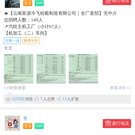
拨打电话
置顶
招聘
🔥【云南富源今飞轮毂制造有限公司｜全厂直招】无中介
总招聘人数：149人
📌汽轮主机工厂（小计67人）
【机加工（二）车间】
•数控车工：5500-7800元/月｜招12人｜18-40岁
五险一金
餐费补助
•工装维护工：3600-4000元/月｜招1人｜30-50岁
全文
•动平衡检测工：4300-5800元/月｜招4人｜18-48岁
•气密性工：4200-6000元/月｜招4人｜18-50岁
•去毛刺工：4500-6200元/月｜招3人｜18-48岁
•数控车工（返工）：4200-5800元/月｜招1人｜18-50岁
【精车工段】
•数控车工：5500-7000元/月｜招3人｜18-40岁
1小时前更新
查看详情
【机加工（一）车间】
515592
浏览
7
人点赞
13
人扩散
•转线工：4625-5500元/月｜招1人｜20-45岁
•去毛刺工：5500-7500元/月｜招3人｜20-45岁
【铸造车间】
曹
•铸造工：7500-9000元/月｜招9人｜20-45岁
拨打电话
•熔化工：4500-5000元/月｜招2人｜20-45岁
置顶
招聘
【涂装车间】