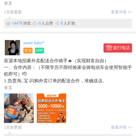
全文
限，有特种作业证者优先
2天前更新
查看详情
•割冒口工：6000-8000元/月｜招2人｜25-48岁
•熔化工（炉工）：5000-6000元/月｜招2人｜25-48岁
14478
浏览
0
人点赞
0
人扩散
【综合车间】
•整形工：5000-6000元/月｜招2人｜20-48岁
•抛丸工：5000-6000元/月｜招1人｜20-48岁
sweet baby*
📌摩轮三期（小计38人）
拨打电话
置顶
招聘
【品技科】
•全检点检验：5000-6000元/月｜招3人｜20-40岁
富源本地招募外卖配送合作骑手🔥（实现财富自由）
【铸造车间】
一、合作内容：（不限学历不限经验家会骑电动车会使用智能手
•机修工：4300-8800+（等级工资）｜招3人｜20-48岁，持特种
机即可）🫡
作业证优先
1.负责淘..宝-闪购外卖订单的配送合作，准确送达。
•物料员：3000-3500元/月｜招1人｜20-48岁，会基础电脑操作
2.遵守交通规则，保证个人安全。
全文
•气磨工：5000-6000元/月｜招4人｜20-48岁
二、合作要求：
•割冒口工：6000-6000元/月｜招2人｜20-48岁
1.身体健康，有责任心，有良好的服务意识和团队合作精神。
•整形工：5000-6000元/月｜招3人｜20-48岁
2.熟悉当地地形和交通情况，具备基本的导航和地图使用技能。
【综合工段】
3.轻松自由，有无经验均可，有师傅带。
•装炉工：5000-6000元/月｜招4人｜20-48岁
4.能够适应高强度的压力，具备应对突发情况的能力
•抛丸工：4500-5500元/月｜招1人｜20-48岁
地址🏠富源县城内
2天前更新
查看详情
•电磨工：5000-6000元/月｜招4人｜20-48岁
按单结算服务合作费多劳多得