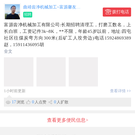
曲靖齿净机械加工~富源馨友绿化
拨打电话
招聘
富源齿净机械加工有限公司:长期招聘清理工，打磨工数名，上
长白班，工资记件3k~8K，**不限，年龄45岁以前，地址:四屯
社区往煤炭弯方向300米(后矿工人坟旁边)电话15924869389
赵，15911436095胡
全文
1小时前更新
查看详情
17
浏览
0
人点赞
0
人扩散
查看更多便民信息>