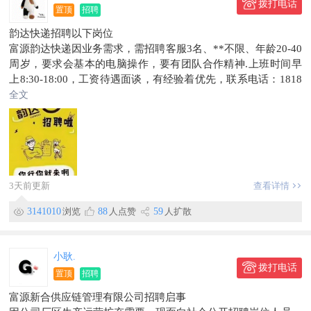
拨打电话
置顶
招聘
韵达快递招聘以下岗位
富源韵达快递因业务需求，需招聘客服3名、**不限、年龄20-40
周岁，要求会基本的电脑操作，要有团队合作精神.上班时间早
上8:30-18:00，工资待遇面谈，有经验着优先，联系电话：1818
7820146
全文
小货车驾驶员3名、（C1蓝牌4米2集装箱）要求驾龄2年以上、*
*不限，年龄25-45周岁，具备吃苦耐劳精神、送富源乡镇快递包
裹，一天一趟，！待遇：底薪4000+全勤300+绩效+工龄，电话1
5287246401
地址:东堡精粮坊快递分拣中心
3天前更新
查看详情
3141010
浏览
88
人点赞
59
人扩散
小耿.
拨打电话
置顶
招聘
富源新合供应链管理有限公司招聘启事