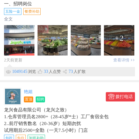
3、报名方式：持本人身份证（户口簿）、其它相关资质证书原
一、招聘岗位
件到厂报名；
1、采购助理/专员1名：4000-6000元/月；
五险一金
餐费补助
📋工作地点：云南省曲靖市富源县胜境街道四屯社区工业园区
2、水产采购1名：4000-6000元/月；
全文
📞联系方式
3、猪肉、牛羊肉售卖营业员2名：2800-3500元/月；
潘*士：15911429522（微信同号）
4、营业员、导购5名：3000-4000元/月；
+
2
5、防损员3名：2800-3500元/月
二、报名材料：携带身份证、学历证明、管理岗携带简历一份；
三、报名地点：家佳福宏发新时代广场店；
四、员工福利：五险一金、员工餐、节假日礼品；
2天前更新
查看详情
五、报名咨询电话：刘主管15187968527，敖*士18812351577
1049145
浏览
33
人点赞
73
人扩散
艳姐
拨打电话
置顶
招聘
龙兴食品有限公司（龙兴之致）
1.仓库管理员名2800+（28-45岁*士）工厂食宿全包
2..前厅销售数名（20-36岁）短期勿扰
试用期后2500+全勤（一天7.5小时）门店
3.烘焙学徒4名（25-45岁）工厂
包吃
包住
加班补助