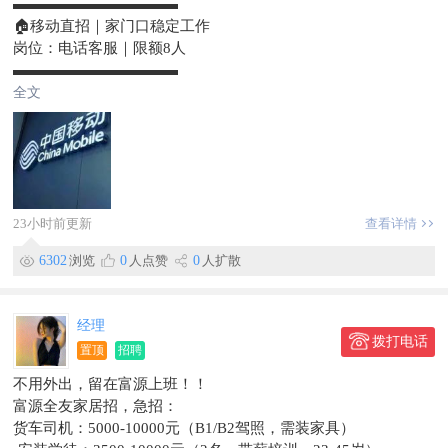
▬▬▬▬▬▬▬▬▬▬▬
•下线工：5000-6500元/月｜招4人｜20-45岁
🏠移动直招｜家门口稳定工作
•上线工：5000-6500元/月｜招2人｜20-45岁
岗位：电话客服｜限额8人
•除尘工：5000-6500元/月｜招1人｜20-45岁
▬▬▬▬▬▬▬▬▬▬▬
•辅助工：5000-6500元/月｜招2人｜20-45岁
💴薪资｜底薪+提成+绩效
全文
•半成品检验员：5000-6500元/月｜招3人｜20-45岁
综合4000-6500，收入上不封顶
•喷漆工：5000-6500元/月｜招1人｜20-45岁
👥要求｜18-45周岁
•修补工：5000-6500元/月｜招1人｜20-45岁
零基础可学，**、转行优先
•转线工：5000-6500元/月｜招3人｜20-45岁
💼工作｜室内坐班，无需外勤
•研磨工：5000-6500元/月｜招2人｜20-45岁
新老客户维护，推广移动业务
【品技科】
⌛作息｜09:00-12:0013:30-18:00
23小时前更新
查看详情
•涂装外观检验员：5000-5500元/月｜招2人｜20-45岁
每月固定4天休息
【综合工段】
6302
浏览
0
人点赞
0
人扩散
🎊福利｜话费补贴｜定期团建｜入职培训
•转料员：5500-7000元/月｜招1人｜20-45岁
📍地址：富源县城，后所镇上均可
•温控员：5000-6500元/月｜招1人｜20-45岁
☎联系方式：15974659990（微信同号）
•辅助工：3800-5000元/月｜招1人｜20-45岁
经理
▬▬▬▬▬▬▬▬▬▬▬
拨打电话
📌汽轮售后工厂（小计5人）
置顶
招聘
【铸造车间】
不用外出，留在富源上班！！
•铸造工：6500-9000元/月｜招1人｜25-45岁
富源全友家居招，急招：
•修补工：5500-6200元/月｜招1人｜25-45岁
货车司机：5000-10000元（B1/B2驾照，需装家具）
【综合车间】