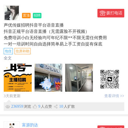
拨打电话
置顶
招聘
声优传媒招聘抖音平台语音直播
抖音正规平台语音直播（无需露脸不开视频）
免费培训小白无经验均可年纪不限**不限无需任何费用
一对一培训时间自由选择简单易上手工资自提有保底
任职要求：
包住
住房补助
18-35岁会说普通话性别不限
全文
薪资持遇：
3000-8000/月每天提现工作时长每天6-8小时
长期稳定月薪轻松过万
氛围轻松团队简单不内卷
扫描二维码了解详情
地址云南省曲靖市富源县中安街道太和街349号声优传媒电话19
3天前更新
查看详情
315900692（微信同号）
236959
浏览
9
人点赞
10
人扩散
富源韵达