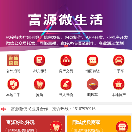
省外招聘
求职招聘
房产交易
铺面转让
二手车
本地二手
抢购
寻人寻物
顺风车
本地特产
富源微便民业务合作、投诉热线：15187930916
禁止发布：药品、医疗器械、丰胸、减肥、集赞、刷单、外地务工、信用卡养卡、网赚项目、微商、网络兼职！
富源好吃好玩
同城优质商家
限时限量-先到先得
富源本地-优质好店