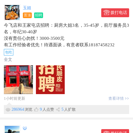
玉姐
拨打电话
置顶
招聘
今飞店和王家屯店招聘：厨房大姐3名，35-45岁，前厅服务员3
名，年纪30-40岁
没有责任心勿扰！3000-3500元
有工作经验者优先！待遇面谈，有意者联系18187458232
包吃
全文
1小时前更新
查看详情
286964
浏览
9
人点赞
5
人扩散
🐯