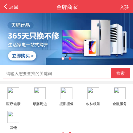
金牌商家
返回
入驻
搜索
医疗健康
母婴周边
摄影摄像
农林牧渔
金融服务
恭喜
【
沐境浴都
】入驻
其他
恭喜
【
药膳滋补鸡
】入驻