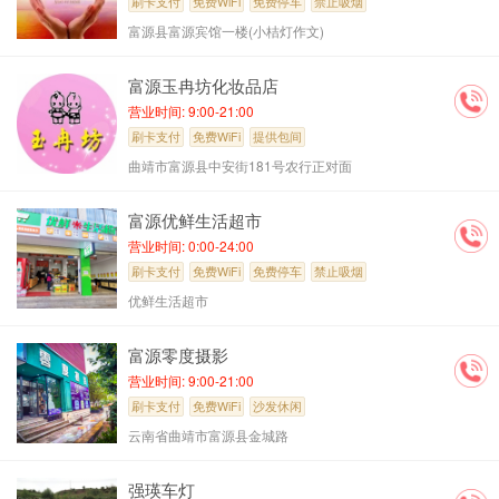
刷卡支付
免费WiFi
免费停车
禁止吸烟
富源县富源宾馆一楼(小桔灯作文)
提供包间
沙发休闲
富源玉冉坊化妆品店
营业时间: 9:00-21:00
刷卡支付
免费WiFi
提供包间
曲靖市富源县中安街181号农行正对面
富源优鲜生活超市
营业时间: 0:00-24:00
刷卡支付
免费WiFi
免费停车
禁止吸烟
优鲜生活超市
富源零度摄影
营业时间: 9:00-21:00
刷卡支付
免费WiFi
沙发休闲
云南省曲靖市富源县金城路
强瑛车灯