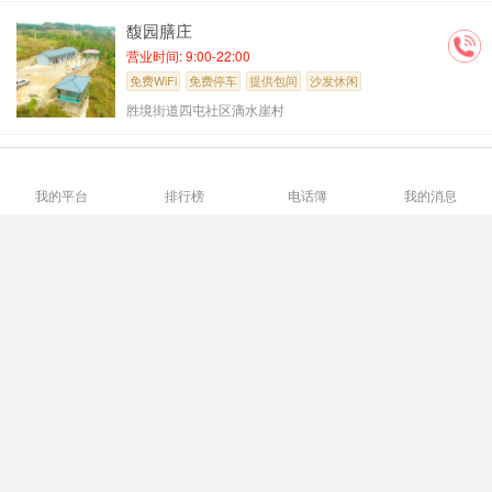
馥园膳庄
营业时间: 9:00-22:00
免费WiFi
免费停车
提供包间
沙发休闲
胜境街道四屯社区滴水崖村
富源仁和医院
营业时间: 24小时
我的平台
排行榜
电话簿
我的消息
刷卡支付
免费WiFi
免费停车
禁止吸烟
富源县中安镇清溪路18号（毛耳脚花园旁）
富源新恒邦酒店
营业时间: 7:00-20:00
刷卡支付
免费WiFi
免费停车
提供包间
曲靖市富源县文化路69号
沙发休闲
响水鱼源
营业时间: 10:00-22:00
刷卡支付
免费WiFi
免费停车
提供包间