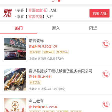
恭喜
【
多乐原景区
】入驻
恭喜
【
富源微生活
】入驻
我要入驻
恭喜
【
富源优选
】入驻
恭喜
【
羊师傅涮羊肉
】入驻
热门
新入
附近
恭喜
【
袍哥纸上烤鱼
】入驻
恭喜
【
新新娘婚纱摄影
】入驻
诺言装饰
恭喜
【
七匹狼男装富源…
】入驻
营业时间: 8:30-21:00
恭喜
【
富源欧派橱柜
】入驻
刷卡支付
免费WiFi
免费停车
曲靖市富源县鸣凤路572号
富源县捷诚工程机械租赁服务有限公司
营业时间: 24小时
刷卡支付
曲靖市富源县G320(沪瑞线)
利云教育
营业时间: 8:30-22:00