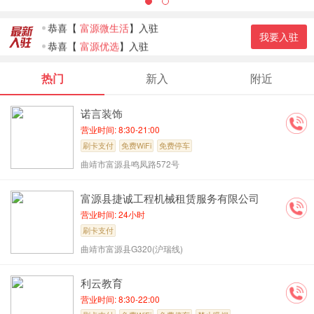
恭喜
【
多乐原景区
】入驻
恭喜
【
富源微生活
】入驻
我要入驻
恭喜
【
富源优选
】入驻
恭喜
【
羊师傅涮羊肉
】入驻
热门
新入
附近
恭喜
【
袍哥纸上烤鱼
】入驻
恭喜
【
新新娘婚纱摄影
】入驻
诺言装饰
恭喜
【
七匹狼男装富源…
】入驻
营业时间: 8:30-21:00
恭喜
【
富源欧派橱柜
】入驻
刷卡支付
免费WiFi
免费停车
曲靖市富源县鸣凤路572号
富源县捷诚工程机械租赁服务有限公司
营业时间: 24小时
刷卡支付
曲靖市富源县G320(沪瑞线)
利云教育
营业时间: 8:30-22:00