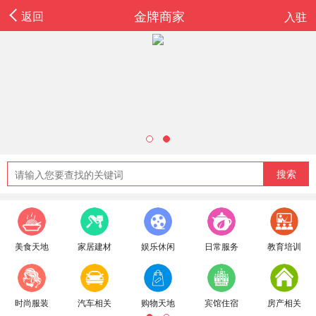
金牌商家
返回
入驻
搜索
美食天地
家居建材
娱乐休闲
日常服务
教育培训
恭喜
【
沐境浴都
】入驻
时尚服装
汽车相关
购物天地
宾馆住宿
房产相关
恭喜
【
药膳滋补鸡
】入驻