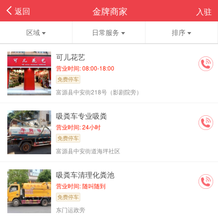
金牌商家
返回
入驻
区域
日常服务
排序
可儿花艺
营业时间: 08:00-18:00
免费停车
富源县中安街218号（影剧院旁）
吸粪车专业吸粪
营业时间: 24小时
免费停车
富源县中安街道海坪社区
吸粪车清理化粪池
营业时间: 随叫随到
免费停车
东门运政旁