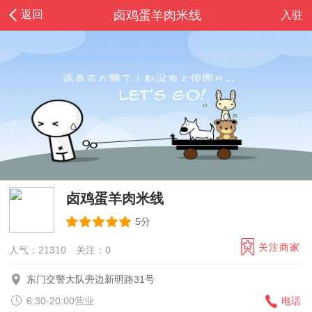
返回
卤鸡蛋羊肉米线
入驻
卤鸡蛋羊肉米线
5分
关注商家
人气：21310
关注：
0
东门交警大队旁边新明路31号
6:30-20:00营业
电话