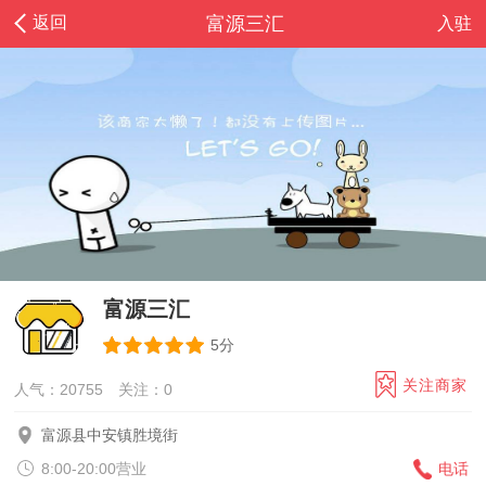
返回
富源三汇
入驻
富源三汇
5分
关注商家
人气：20755
关注：
0
富源县中安镇胜境街
8:00-20:00营业
电话