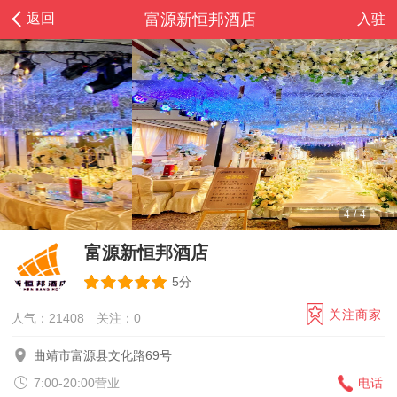
返回
富源新恒邦酒店
入驻
4
/
4
富源新恒邦酒店
5分
关注商家
人气：21408
关注：
0
曲靖市富源县文化路69号
7:00-20:00营业
电话