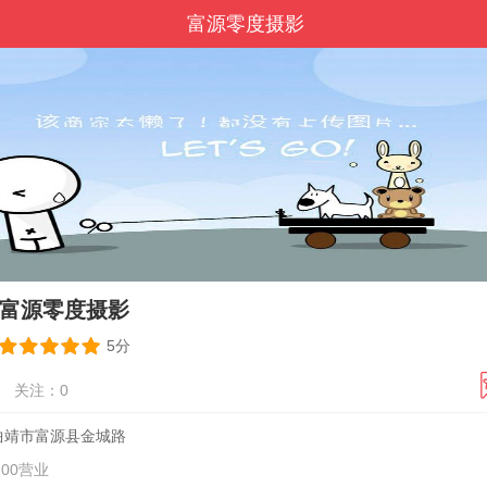
富源零度摄影
富源零度摄影
5分
关注：
0
曲靖市富源县金城路
1:00营业