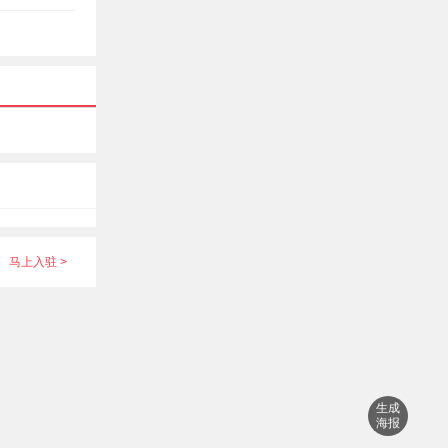
马上入驻 >
生成
海报