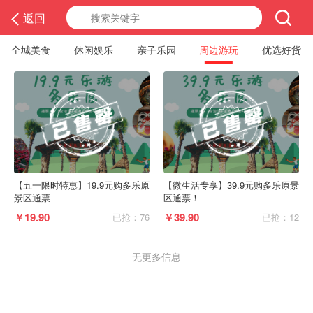
返回
全城美食
休闲娱乐
亲子乐园
周边游玩
优选好货
【五一限时特惠】19.9元购多乐原
【微生活专享】39.9元购多乐原景
景区通票
区通票！
￥19.90
￥39.90
已抢：76
已抢：12
无更多信息